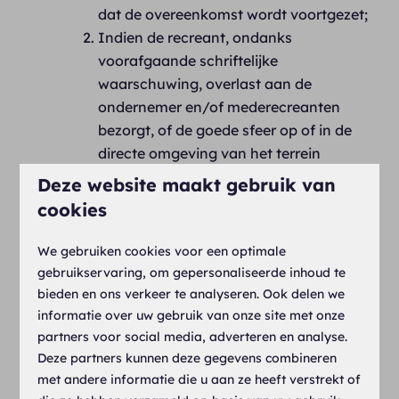
dat de overeenkomst wordt voortgezet;
Indien de recreant, ondanks
voorafgaande schriftelijke
waarschuwing, overlast aan de
ondernemer en/of mederecreanten
bezorgt, of de goede sfeer op of in de
directe omgeving van het terrein
bederft;
Deze website maakt gebruik van
Indien de recreant, ondanks
cookies
voorafgaande schriftelijke
waarschuwing, door gebruik van de
We gebruiken cookies voor een optimale
plaats en/of zijn kampeermiddel in
gebruikservaring, om gepersonaliseerde inhoud te
strijd met de bestemming van het
bieden en ons verkeer te analyseren. Ook delen we
terrein handelt;
informatie over uw gebruik van onze site met onze
partners voor social media, adverteren en analyse.
Indien het kampeermiddel van de
Deze partners kunnen deze gegevens combineren
recreant niet aan algemeen erkende
met andere informatie die u aan ze heeft verstrekt of
veiligheidsnormen voldoet.