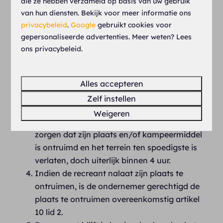
die ze hebben verzameld op basis van uw gebruik
Indien de ondernemer tussentijdse
van hun diensten. Bekijk voor meer informatie ons
opzegging en ontruiming wenst, moet hij dit
privacybeleid
.
Google
gebruikt cookies voor
de recreant bij persoonlijk overhandigde
gepersonaliseerde advertenties. Meer weten? Lees
brief laten weten. In die brief moet de
ons privacybeleid.
recreant worden gewezen op de
mogelijkheid het geschil voor te leggen aan
de Geschillencommissie. De schriftelijke
Alles accepteren
waarschuwing kan in dringende gevallen
Zelf instellen
achterwege worden gelaten.
Weigeren
Na opzegging dient de recreant ervoor te
zorgen dat zijn plaats en/of kampeermiddel
is ontruimd en het terrein ten spoedigste is
verlaten, doch uiterlijk binnen 4 uur.
Indien de recreant nalaat zijn plaats te
ontruimen, is de ondernemer gerechtigd de
plaats te ontruimen overeenkomstig artikel
10 lid 2.