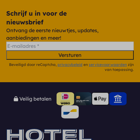
Schrijf u in voor de
nieuwsbrief
Ontvang de eerste nieuwtjes, updates,
aanbiedingen en meer!
Versturen
Beveiligd door reCaptcha,
privacybeleid
en
servicevoorwaarden
zijn
van toepassing.
Veilig betalen