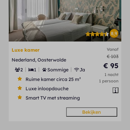
8,9
Vanaf
Luxe kamer
€ 103
Nederland, Oosterwolde
€ 95
2
1
Sommige
Ja
1 nacht
Ruime kamer circa 25 m²
1 persoon
Luxe inloopdouche
Smart TV met streaming
Bekijken