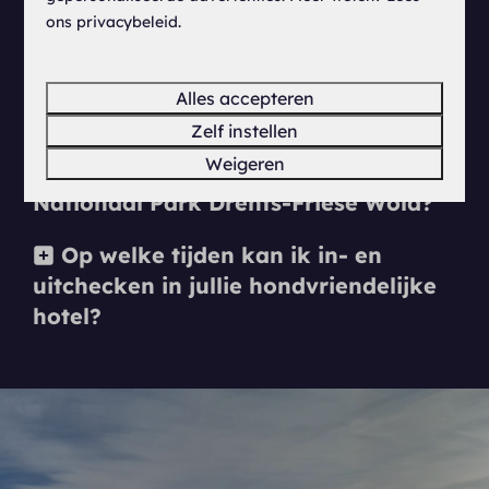
Welke hondenlosloopgebieden zijn
ons privacybeleid.
er in de omgeving van het hotel?
Hoe ver is het rijden naar
Alles accepteren
Nationaal Park Drents-Friese Wold?
Zelf instellen
Weigeren
Mogen honden ook los lopen in het
Nationaal Park Drents-Friese Wold?
Op welke tijden kan ik in- en
uitchecken in jullie hondvriendelijke
hotel?