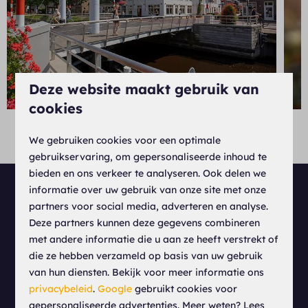
Deze website maakt gebruik van
cookies
Swipe voor meer foto's
We gebruiken cookies voor een optimale
gebruikservaring, om gepersonaliseerde inhoud te
bieden en ons verkeer te analyseren. Ook delen we
informatie over uw gebruik van onze site met onze
partners voor social media, adverteren en analyse.
Deze partners kunnen deze gegevens combineren
FAQ
met andere informatie die u aan ze heeft verstrekt of
die ze hebben verzameld op basis van uw gebruik
Veelgestelde vragen
van hun diensten. Bekijk voor meer informatie ons
privacybeleid
.
Google
gebruikt cookies voor
gepersonaliseerde advertenties. Meer weten? Lees