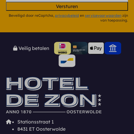
Versturen
Beveiligd door reCaptcha,
privacybeleid
en
servicevoorwaarden
zijn
van toepassing.
Veilig betalen
Stationsstraat 1
8431 ET Oosterwolde