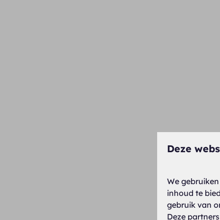
Deze webs
We gebruiken 
inhoud te bie
gebruik van o
Deze partners