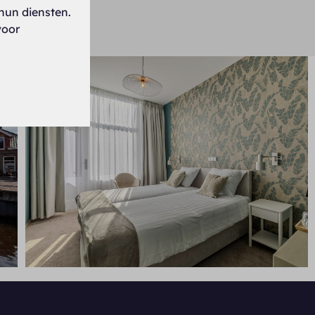
hun diensten.
taten (5)
voor