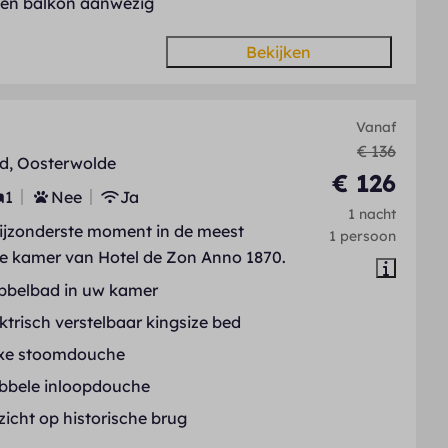
gen balkon aanwezig
Bekijken
Vanaf
€ 136
d, Oosterwolde
€ 126
1
Nee
Ja
1 nacht
bijzonderste moment in de meest
1 persoon
ve kamer van Hotel de Zon Anno 1870.
bbelbad in uw kamer
ktrisch verstelbaar kingsize bed
xe stoomdouche
bbele inloopdouche
zicht op historische brug