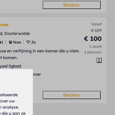
Bekijken
Vanaf
amer
€ 109
d, Oosterwolde
€ 100
1
Nee
Ja
1 nacht
uxe en verfijning in een kamer die u niets
1 persoon
at komen.
yaal ligbad
jlvolle luxe badkamer
ime kamer
aliseerde
Bekijken
 over uw
n analyse.
 die u aan ze