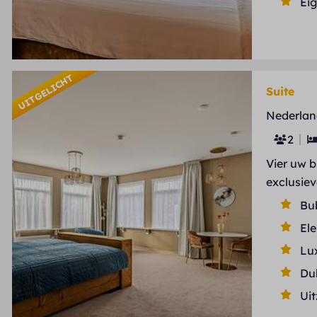
Ei
UITGELICHT
Suite
Nederlan
2
Vier uw 
exclusie
Bu
Ele
Lu
Du
Uit