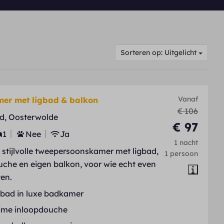
Sorteren op: Uitgelicht
Vanaf
er met ligbad & balkon
€ 106
d, Oosterwolde
€ 97
1
Nee
Ja
1 nacht
stijlvolle tweepersoonskamer met ligbad,
1 persoon
che en eigen balkon, voor wie echt even
ten.
gbad in luxe badkamer
ime inloopdouche