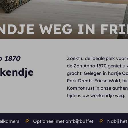
DJE WEG IN FRI
o 1870
Zoekt u de ideale plek voor
de Zon Anno 1870 geniet u v
ekendje
gracht. Gelegen in hartje 
Park Drents-Friese Wold, bie
Kom tot rust in onze authen
tijdens uw weekendje weg.
elkamers
Optioneel met ontbijtbuffet
Nabij het