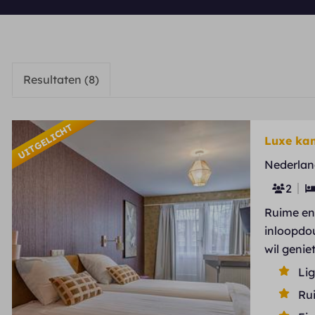
Resultaten (8)
UITGELICHT
Luxe kam
Nederlan
2
Ruime en 
inloopdou
wil genie
Li
Ru