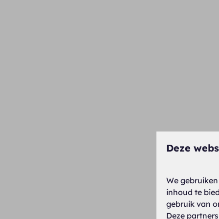
Deze webs
We gebruiken 
inhoud te bie
gebruik van o
Deze partners