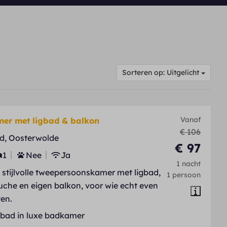
Sorteren op: Uitgelicht
Vanaf
er met ligbad & balkon
€ 106
d, Oosterwolde
€ 97
1
Nee
Ja
1 nacht
stijlvolle tweepersoonskamer met ligbad,
1 persoon
che en eigen balkon, voor wie echt even
ten.
gbad in luxe badkamer