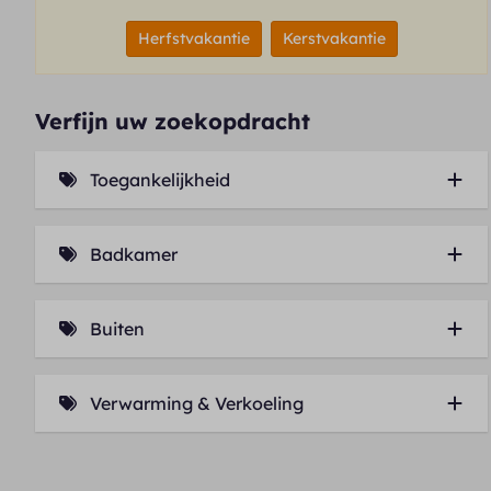
Herfstvakantie
Kerstvakantie
Verfijn uw zoekopdracht
Toegankelijkheid
Lift (4)
Badkamer
Ligbad (3)
Buiten
Balkon (2)
Verwarming & Verkoeling
Airconditioning (1)