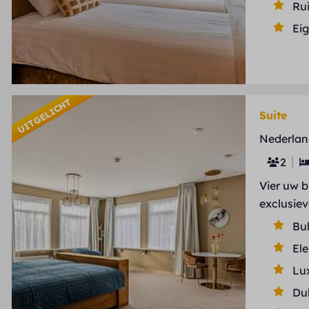
Ru
Ei
UITGELICHT
Suite
Nederlan
2
Vier uw 
exclusie
Bu
Ele
Lu
Du