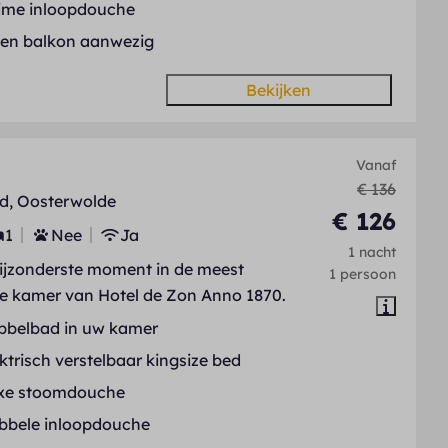
ime inloopdouche
gen balkon aanwezig
Bekijken
Vanaf
€ 136
d, Oosterwolde
€ 126
1
Nee
Ja
1 nacht
bijzonderste moment in de meest
1 persoon
ve kamer van Hotel de Zon Anno 1870.
bbelbad in uw kamer
ktrisch verstelbaar kingsize bed
xe stoomdouche
bbele inloopdouche