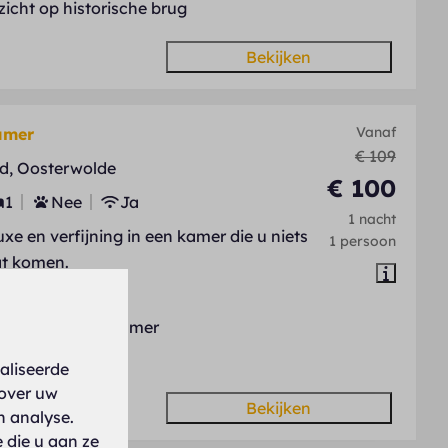
zicht op historische brug
Bekijken
Vanaf
amer
€ 109
d, Oosterwolde
€ 100
1
Nee
Ja
1 nacht
uxe en verfijning in een kamer die u niets
1 persoon
at komen.
yaal ligbad
jlvolle luxe badkamer
ime kamer
aliseerde
 over uw
Bekijken
n analyse.
 die u aan ze