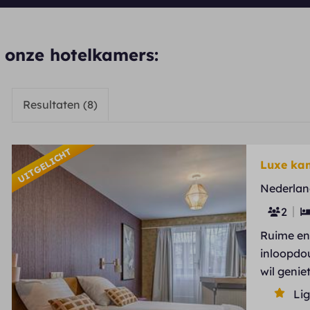
 onze hotelkamers:
Resultaten (8)
UITGELICHT
Luxe kam
Nederlan
2
Ruime en 
inloopdou
wil genie
Li