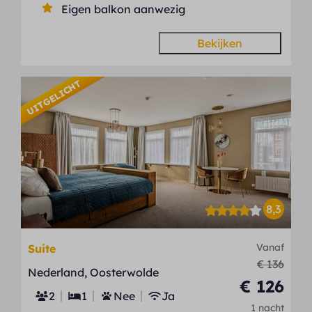
Eigen balkon aanwezig
Bekijken
UITGELICHT
8,3
Vanaf
Suite
€ 136
Nederland, Oosterwolde
€ 126
2
1
Nee
Ja
1 nacht