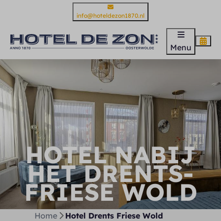
info@hoteldezon1870.nl
Menu
HOTEL NABIJ
HET DRENTS-
FRIESE WOLD
Home
Hotel Drents Friese Wold