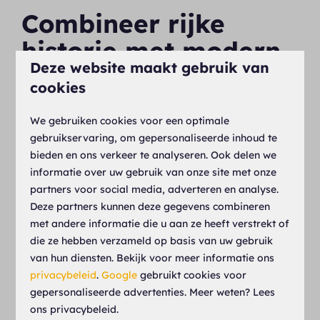
Combineer rijke
historie met modern
Deze website maakt gebruik van
comfort
cookies
In ons hotel nabij het Drents-Friese Wold is geen
We gebruiken cookies voor een optimale
kamer hetzelfde. Onze 35 unieke kamers
gebruikservaring, om gepersonaliseerde inhoud te
combineren modern gemak, zoals een eigen
bieden en ons verkeer te analyseren. Ook delen we
badkamer en koffiefaciliteiten, met een
informatie over uw gebruik van onze site met onze
authentieke sfeer. Sommige kamers hebben een
partners voor social media, adverteren en analyse.
balkon met een uitzicht over de bosrijke
Deze partners kunnen deze gegevens combineren
omgeving. Na een ontspannen nacht en een
met andere informatie die u aan ze heeft verstrekt of
die ze hebben verzameld op basis van uw gebruik
uitgebreid ontbijt, dat u optioneel kunt bijboeken,
van hun diensten. Bekijk voor meer informatie ons
bent u helemaal klaar om het
Drents-Friese Wold
privacybeleid
.
Google
gebruikt cookies voor
te ontdekken.
gepersonaliseerde advertenties. Meer weten? Lees
Ook culinair komt u niets tekort. In ons sfeervolle
ons privacybeleid.