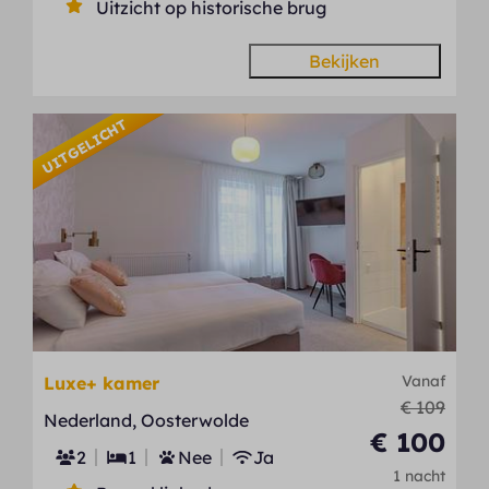
Uitzicht op historische brug
Bekijken
UITGELICHT
Vanaf
Luxe+ kamer
€ 109
Nederland, Oosterwolde
€ 100
2
1
Nee
Ja
1 nacht