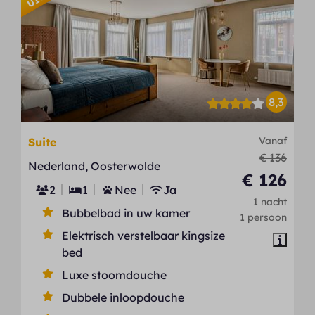
8,3
Vanaf
Suite
€ 136
Nederland, Oosterwolde
€ 126
2
1
Nee
Ja
1 nacht
Bubbelbad in uw kamer
1 persoon
Elektrisch verstelbaar kingsize
bed
Luxe stoomdouche
Dubbele inloopdouche