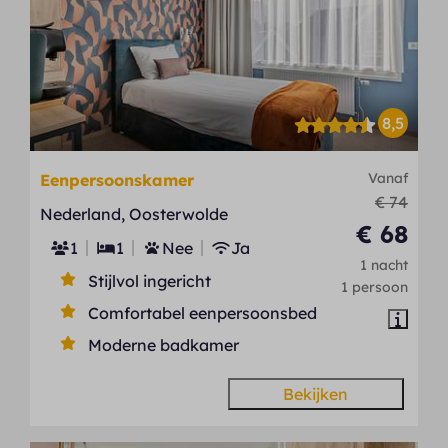
8,5
Vanaf
Eenpersoonskamer
€ 74
Nederland, Oosterwolde
€ 68
1
1
Nee
Ja
1 nacht
Stijlvol ingericht
1 persoon
Comfortabel eenpersoonsbed
Moderne badkamer
Bekijken