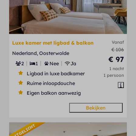
Vanaf
Luxe kamer met ligbad & balkon
€ 106
Nederland, Oosterwolde
€ 97
2
1
Nee
Ja
1 nacht
Ligbad in luxe badkamer
1 persoon
Ruime inloopdouche
Eigen balkon aanwezig
Bekijken
UITGELICHT