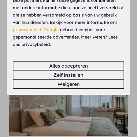
Deze partners kunnen deze gegevens combineren
€ 95
met andere informatie die u aan ze heeft verstrekt of
2
1
Sommige
Ja
die ze hebben verzameld op basis van uw gebruik
1 nacht
Ruime kamer circa 25 m²
1 persoon
van hun diensten. Bekijk voor meer informatie ons
Luxe inloopdouche
privacybeleid
.
Google
gebruikt cookies voor
gepersonaliseerde advertenties. Meer weten? Lees
Smart TV met streaming
ons privacybeleid.
Bekijken
Alles accepteren
UITGELICHT
Zelf instellen
Weigeren