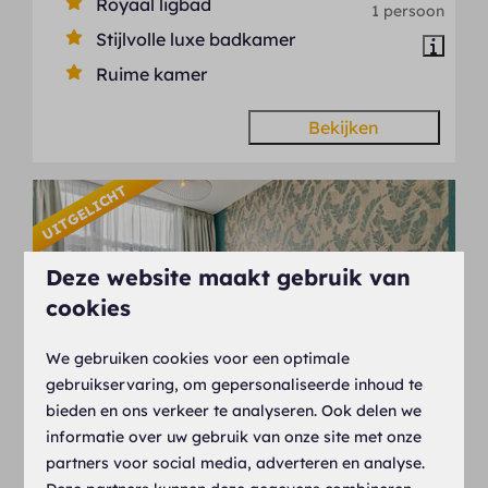
Royaal ligbad
1 persoon
Stijlvolle luxe badkamer
Ruime kamer
Bekijken
UITGELICHT
Deze website maakt gebruik van
cookies
We gebruiken cookies voor een optimale
gebruikservaring, om gepersonaliseerde inhoud te
8,9
bieden en ons verkeer te analyseren. Ook delen we
informatie over uw gebruik van onze site met onze
Vanaf
Luxe kamer
partners voor social media, adverteren en analyse.
€ 103
Nederland, Oosterwolde