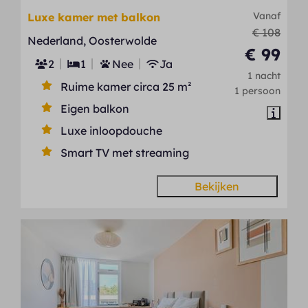
Vanaf
Luxe kamer met balkon
€ 108
Nederland, Oosterwolde
€ 99
2
1
Nee
Ja
1 nacht
Ruime kamer circa 25 m²
1 persoon
Eigen balkon
Luxe inloopdouche
Smart TV met streaming
Bekijken