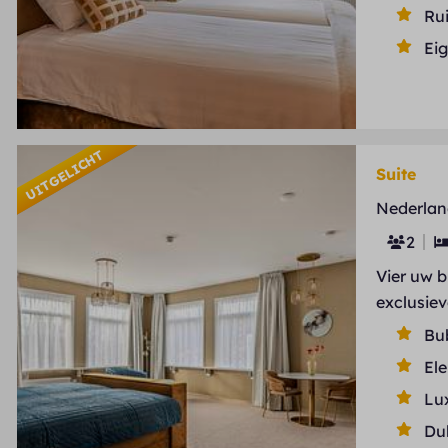
Ru
Ei
UITGELICHT
Suite
Nederlan
2
Vier uw 
exclusie
Bu
Ele
Lu
Du