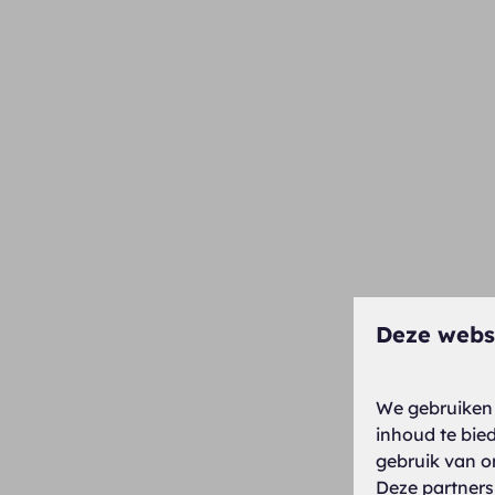
Deze webs
We gebruiken 
inhoud te bie
gebruik van o
Deze partners