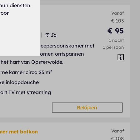
hun diensten.
voor
Vanaf
mer
€ 103
d, Oosterwolde
€ 95
1
Sommige
Ja
1 nacht
me en stijlvolle tweepersoonskamer met
1 persoon
fort voor een volkomen ontspannen
in het hart van Oosterwolde.
ime kamer circa 25 m²
xe inloopdouche
art TV met streaming
Bekijken
Vanaf
mer met balkon
€ 108