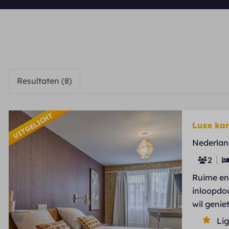
Resultaten (8)
UITGELICHT
Luxe kam
Nederlan
2
Ruime en 
inloopdou
wil genie
Li