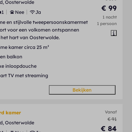
d, Oosterwolde
€ 99
1
Nee
Ja
1 nacht
ime en stijlvolle tweepersoonskamermet
1 persoon
fort voor een volkomen ontspannen
in het hart van Oosterwolde.
ime kamer circa 25 m²
gen balkon
xe inloopdouche
art TV met streaming
Bekijken
Vanaf
rd kamer
€ 91
d, Oosterwolde
€ 84