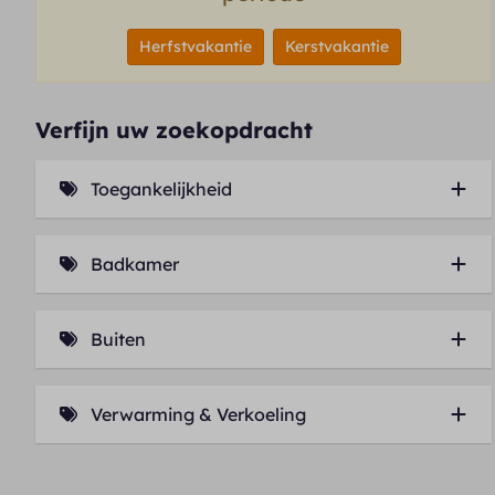
Herfstvakantie
Kerstvakantie
Verfijn uw zoekopdracht
Toegankelijkheid
Lift (4)
Badkamer
Ligbad (3)
Buiten
Balkon (2)
Verwarming & Verkoeling
Airconditioning (1)