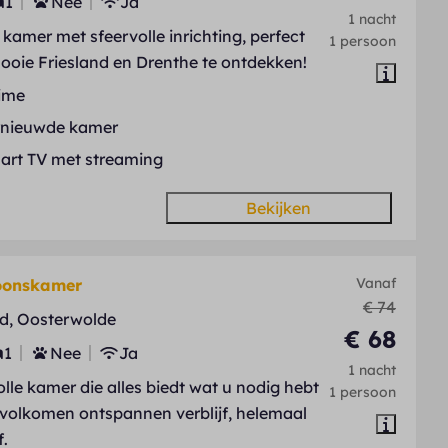
1
Nee
Ja
1 nacht
 kamer met sfeervolle inrichting, perfect
1 persoon
ooie Friesland en Drenthe te ontdekken!
ime
rnieuwde kamer
art TV met streaming
Bekijken
Vanaf
oonskamer
€ 74
d, Oosterwolde
€ 68
1
Nee
Ja
1 nacht
volle kamer die alles biedt wat u nodig hebt
1 persoon
 volkomen ontspannen verblijf, helemaal
f.