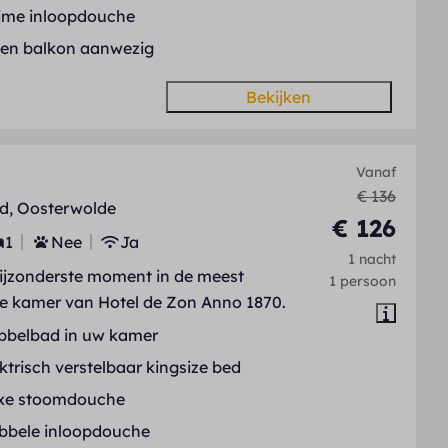
ime inloopdouche
gen balkon aanwezig
Bekijken
Vanaf
€ 136
d, Oosterwolde
€ 126
1
Nee
Ja
1 nacht
bijzonderste moment in de meest
1 persoon
ve kamer van Hotel de Zon Anno 1870.
bbelbad in uw kamer
ktrisch verstelbaar kingsize bed
xe stoomdouche
bbele inloopdouche