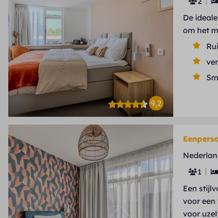
2
De ideale
om het m
Ru
ve
Sm
9,2
Eenpers
Nederlan
1
Een stijl
voor een
voor uzel