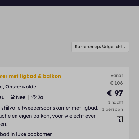
Sorteren op: Uitgelicht
Vanaf
er met ligbad & balkon
€ 106
d, Oosterwolde
€ 97
1
Nee
Ja
1 nacht
stijlvolle tweepersoonskamer met ligbad,
1 persoon
che en eigen balkon, voor wie echt even
ten.
gbad in luxe badkamer