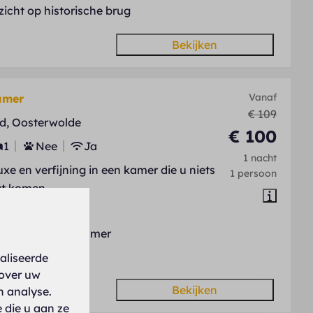
zicht op historische brug
Bekijken
Vanaf
amer
€ 109
d, Oosterwolde
€ 100
1
Nee
Ja
1 nacht
uxe en verfijning in een kamer die u niets
1 persoon
at komen.
yaal ligbad
jlvolle luxe badkamer
ime kamer
aliseerde
 over uw
Bekijken
n analyse.
 die u aan ze